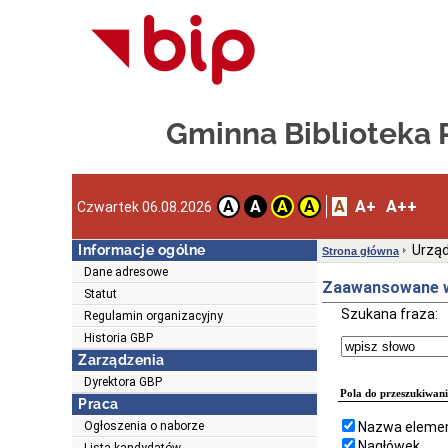
Gminna Biblioteka
A
A+
A++
A
A
A
A
Czwartek 06.08.2026
Informacje ogólne
Urząd
Strona główna
Dane adresowe
Zaawansowane w
Statut
Szukana fraza:
Regulamin organizacyjny
Historia GBP
Zarządzenia
Dyrektora GBP
Pola do przeszukiwani
Praca
Ogłoszenia o naborze
Nazwa elemen
Nagłówek