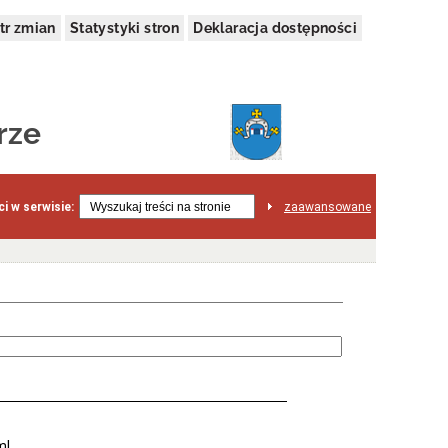
tr zmian
Statystyki stron
Deklaracja dostępności
rze
i w serwisie:
zaawansowane
ml