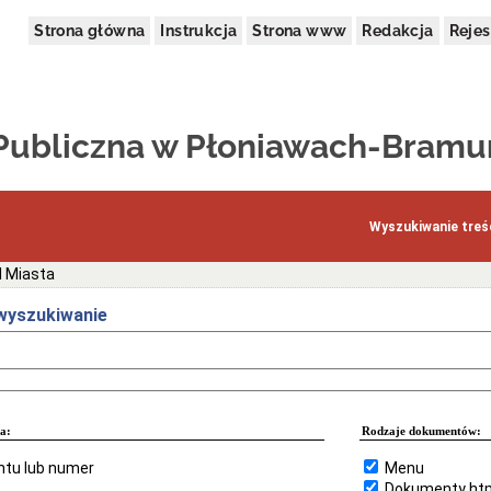
Strona główna
Instrukcja
Strona www
Redakcja
Rejes
 Publiczna w Płoniawach-Bramu
Wyszukiwanie treśc
 Miasta
yszukiwanie
a:
Rodzaje dokumentów:
tu lub numer
Menu
Dokumenty ht